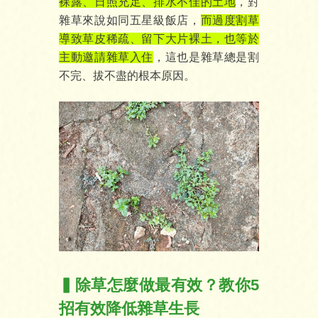
裸露、日照充足、排水不佳的土地
，對
雜草來說如同五星級飯店，
而過度割草
導致草皮稀疏、留下大片裸土，也等於
主動邀請雜草入住
，這也是雜草總是割
不完、拔不盡的根本原因。
▍除草怎麼做最有效？教你
5
招有效降低雜草生長