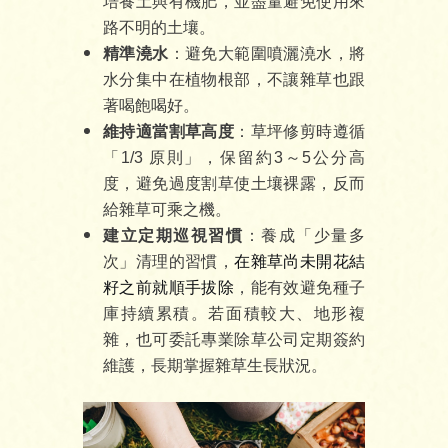
培養土與有機肥，並盡量避免使用來
路不明的土壤。
精準澆水
：避免大範圍噴灑澆水，將
水分集中在植物根部，不讓雜草也跟
著喝飽喝好。
維持適當割草高度
：草坪修剪時遵循
「1/3 原則」，保留約3～5公分高
度，避免過度割草使土壤裸露，反而
給雜草可乘之機。
建立定期巡視習慣
：養成「少量多
次」清理的習慣，
在雜草尚未開花結
籽之前就順手拔除
，能有效避免種子
庫持續累積。若面積較大、地形複
雜，也可委託專業除草公司定期簽約
維護，長期掌握雜草生長狀況。