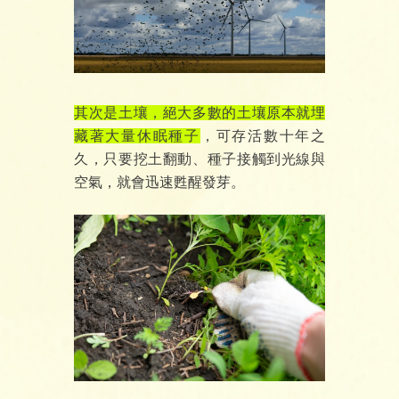
其次是土壤，絕大多數的土壤原本就埋
藏著大量休眠種子
，可存活數十年之
久，只要挖土翻動、種子接觸到光線與
空氣，就會迅速甦醒發芽。