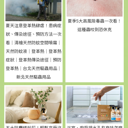
夏季5大高風險毒蟲一次看！
夏天注意登革熱肆虐！患病症
這種蟲咬到恐休克
狀、傳染途徑、預防方法一次
看｜清檜天然防蚊空間噴霧｜
天然防蚊液｜登革熱｜登革熱
症狀｜登革熱傳染途徑｜預防
登革熱｜台北天然驅蟲用品｜
新北天然驅蟲用品
五大除塵蟎妙招！輕鬆享受沒
浴室、廚房排水孔有臭味怎麼