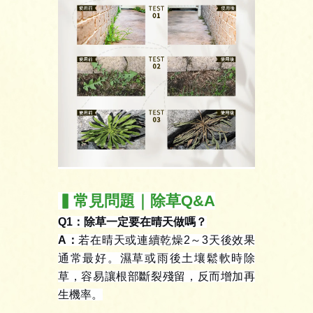
▍常見問題｜除草
Q&A
Q1
：除草一定要在晴天做嗎？
A
：
若在晴天或連續乾燥
2
～
3
天後效果
通常最好。濕草或雨後土壤鬆軟時除
草，容易讓根部斷裂殘留，反而增加再
生機率。