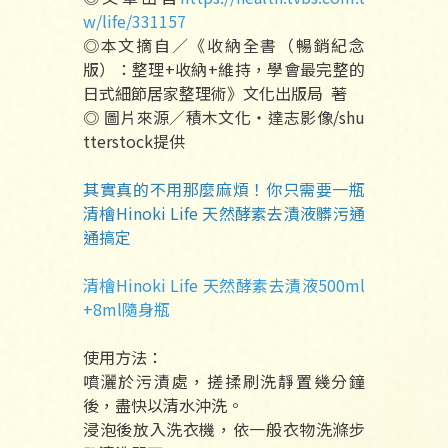
w/life/331157
◎本文摘自／《收納全書（暢銷紀念
版）：整理+收納+維持，學會最完整的
日式細節居家整理術》文化出版局 著
◎ 圖片來源／積木文化‧達志影像/shu
tterstock提供
其實真的不用那麼麻煩！你只需要一瓶
清檜Hinoki Life 天然酵素去漬液髒污通
通搞定
清檜Hinoki Life 天然酵素去漬液500ml
+8ml隨身瓶
使用方法：
噴灑於污漬處，搓揉刷洗靜置幾分鐘
後，盡快以清水沖洗。
浸泡後放入洗衣機，依一般衣物洗滌步