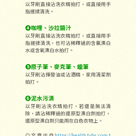
以牙刷直接沾洗衣精拍打，或直接用手
指搓揉清洗。
❹咖哩、沙拉醬汁
以牙刷直接沾洗衣精拍打，或直接用手
指搓揉清洗，也可沾稀釋過的含氯漂白
水或含氧漂白水拍打。
❺原子筆、麥克筆、蠟筆
以牙刷沾揮發油或沾酒精、家用清潔劑
拍打。
❻泥水污漬
以牙刷沾洗衣精拍打，若還是無法清
除，請沾稀釋過的還原型漂白劑拍打，
還原型漂白劑只能用在白色衣物上。
◎文章出自
https://health.tvbs.com.t