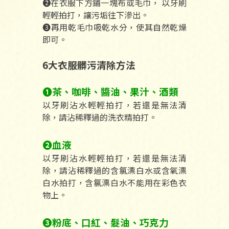
❷在衣服下方鋪一塊布或毛巾， 以牙刷
輕輕拍打，讓污垢往下滲出。
❸再用乾毛巾吸乾水分，使其自然乾燥
即可。
6大衣服髒污清除方法
❶茶、咖啡、醬油、果汁、酒類
以牙刷沾水輕輕拍打，若還是無法清
除，請沾稀釋過的洗衣精拍打。
❷血液
以牙刷沾水輕輕拍打，若還是無法清
除，請沾稀釋過的含氯漂白水或含氧漂
白水拍打，含氯漂白水不能用在彩色衣
物上。
❸粉底、口紅、髮油、巧克力