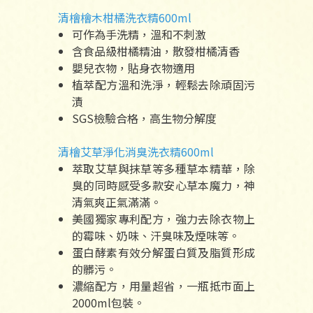
清檜檜木柑橘洗衣精600ml
可作為手洗精，溫和不刺激
含食品級柑橘精油，散發柑橘清香
嬰兒衣物，貼身衣物適用
植萃配方溫和洗淨，輕鬆去除頑固污
漬
SGS檢驗合格，高生物分解度
清檜艾草淨化消臭洗衣精600ml
萃取艾草與抹草等多種草本精華，除
臭的同時感受多款安心草本魔力，神
清氣爽正氣滿滿。
美國獨家專利配方，強力去除衣物上
的霉味、奶味、汗臭味及煙味等。
蛋白酵素有效分解蛋白質及脂質形成
的髒污。
濃縮配方，用量超省，一瓶抵市面上
2000ml包裝。