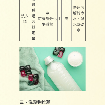
可
快速溶
透
中
解於冷
洗衣
過
可有部分化
中
高
水、溫
精
容
學殘留
水或硬
器
水
定
量
三、洗滌物推薦