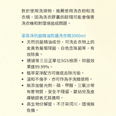
對於使用洗滌物，推薦使用洗衣粉和洗
衣精，因為洗衣膠囊的餘殘可能會傷害
洗衣機和對環境造成問題。
潔易淨抗菌精油防護洗衣精2000ml
天然抗菌精油成份，可洗去衣物上的
金黃色葡萄球菌、白色念珠菌等，有
效除臭。
通過第三公正單位SGS檢測，抑菌效
果達99.99%。
植萃潔淨配方可徹底去除污垢。
溫和不傷手，亦可作為手洗精使用。
無添加螢光劑、磷、甲醛、三氯沙等
有害物質，安全不殘留，嬰幼兒及皮
膚敏感者尤其適用。
高生物分解度，不汙染河川，環境無
負擔。