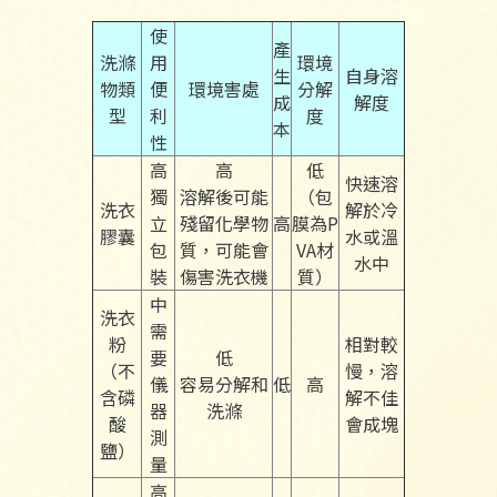
使
產
洗滌
用
環境
生
自身溶
物類
便
環境害處
分解
成
解度
型
利
度
本
性
高
高
低
快速溶
獨
溶解後可能
（包
洗衣
解於冷
立
殘留化學物
高
膜為P
膠囊
水或溫
包
質，可能會
VA材
水中
裝
傷害洗衣機
質）
中
洗衣
需
粉
相對較
要
低
（不
慢，溶
儀
容易分解和
低
高
含磷
解不佳
器
洗滌
酸
會成塊
測
鹽）
量
高