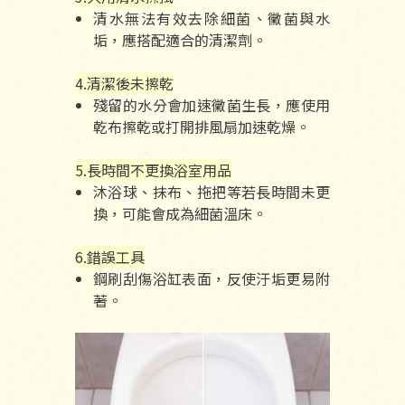
清水無法有效去除細菌、黴菌與水
垢，應搭配適合的清潔劑。
4.清潔後未擦乾
殘留的水分會加速黴菌生長，應使用
乾布擦乾或打開排風扇加速乾燥。
5.長時間不更換浴室用品
沐浴球、抹布、拖把等若長時間未更
換，可能會成為細菌溫床。
6.錯誤工具
鋼刷刮傷浴缸表面，反使汙垢更易附
著。