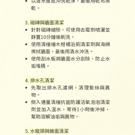
以清水徹底沖洗乾淨，最後用乾布擦
乾。
3. 磁磚與牆面清潔
針對磁磚縫隙，可使用去霉劑噴灑並
靜置10分鐘後刷洗。
使用清檜檜木柑橘浴廁清潔劑與海綿
擦拭牆面，最後用清水沖洗。
使用刮水板將牆面水分刮除，防止水
垢堆積。
4. 排水孔清潔
先取出排水孔濾網，清理髮絲與異
物。
倒入適量清檜抗菌防護活氧泡泡清潔
劑並加入溫水，等待1小時後沖掉，
幫助溶解油垢與異物。
5. 水龍頭與鏡面清潔