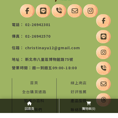
02-26942301
02-26942570
christinayu12@gmail.com
新北市八里區博物館路75號
首頁
線上商店
全台購買通路
好評推薦
知識小百科
產品型錄
回首頁
購物車
(0)
關於我們
聯絡我們