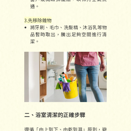
通。
3.先移除雜物
將牙刷、毛巾、洗髮精、沐浴乳等物
品暫時取出，騰出足夠空間進行清
潔。
二、浴室清潔的正確步驟
遵循「由上到下、由乾到濕」原則，避