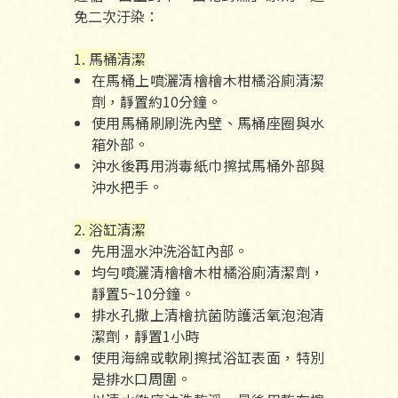
免二次汙染：
1. 馬桶清潔
在馬桶上噴灑清檜檜木柑橘浴廁清潔
劑，靜置約10分鐘。
使用馬桶刷刷洗內壁、馬桶座圈與水
箱外部。
沖水後再用消毒紙巾擦拭馬桶外部與
沖水把手。
2. 浴缸清潔
先用溫水沖洗浴缸內部。
均勻噴灑清檜檜木柑橘浴廁清潔劑，
靜置5~10分鐘。
排水孔撒上清檜抗菌防護活氧泡泡清
潔劑，靜置1小時
使用海綿或軟刷擦拭浴缸表面，特別
是排水口周圍。