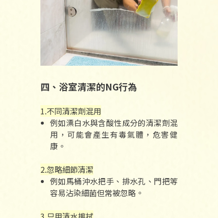
四、浴室清潔的NG行為
1.不同清潔劑混用
例如漂白水與含酸性成分的清潔劑混
用，可能會產生有毒氣體，危害健
康。
2.忽略細節清潔
例如馬桶沖水把手、排水孔、門把等
容易沾染細菌但常被忽略。
3.只用清水擦拭