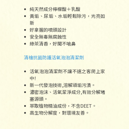
純天然成分檸檬酸＋乳酸
黃垢、尿垢、水垢輕鬆除污，光亮如
新
好拿握的噴頭設計
安全無毒無腐蝕性
綠茶清香，好聞不嗆鼻
清檜抗菌防護活氧泡泡清潔劑
活氧泡泡清潔劑不讓不速之客爬上家
中!
新一代發泡技術,溶解頑垢污漬。
濃密泡沫、活氧潔淨成分,有效分解堵
塞源頭。
萃取植物精油成份，不含DEET。
高生物分解度，對環境友善。