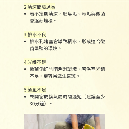
2.清潔間隔過長
若不定期清潔，肥皂垢、污垢與黴菌
會逐漸堆積。
3.排水不良
排水孔堵塞會導致積水，形成適合黴
菌繁殖的環境。
4.光線不足
黴菌偏好陰暗潮濕環境，若浴室光線
不足，更容易滋生霉斑。
5.通風不足
未開窗或換氣扇時間過短（建議至少
30分鐘）。