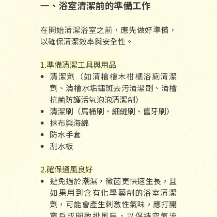
一、浴室清潔前的準備工作
在開始清潔浴室之前，應先做好準備，
以確保清潔效率與安全性。
1.準備清潔工具與用品
清潔劑（如清檜檜木柑橘浴廁清潔
劑、清檜水垢鏽斑去污清潔劑、清檜
抗菌防護活氧泡泡清潔劑）
清潔刷（馬桶刷、細縫刷、舊牙刷）
抹布與海綿
防水手套
刮水板
2.確保通風良好
避免過於潮濕，黴菌更快速生長，且
如果用到含有化學藥劑的浴室清潔
劑，可能會產生刺激性氣味，應打開
窗戶或開啟排風扇，以保持空氣流