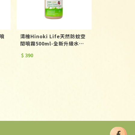
蟎噴
清檜Hinoki Life天然防蚊空
間噴霧500ml-全新升級水性
配方
$ 390