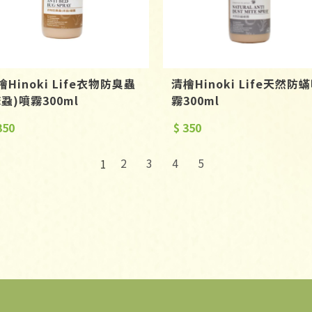
檜Hinoki Life衣物防臭蟲
清檜Hinoki Life天然防
床蝨)噴霧300ml
霧300ml
350
$ 350
2
3
4
5
1