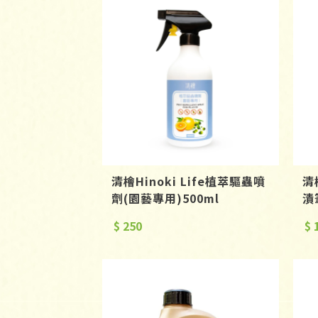
清檜Hinoki Life植萃驅蟲噴
清
劑(園藝專用)500ml
漬
$ 250
$ 