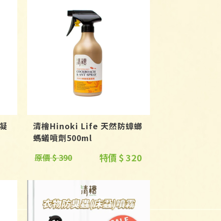
黴凝
清檜Hinoki Life 天然防蟑螂
螞蟻噴劑500ml
特價 $ 320
原價 $ 390