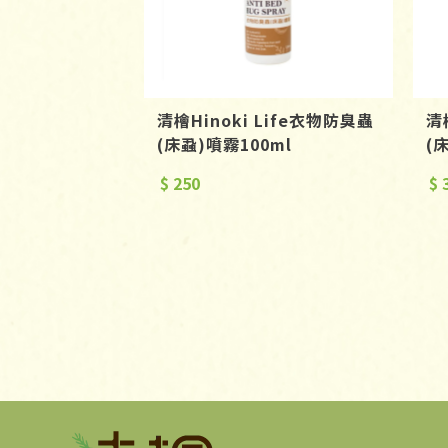
清檜Hinoki Life衣物防臭蟲
清
(床蝨)噴霧100ml
(
$ 250
$ 