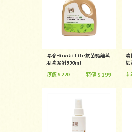
清檜Hinoki Life抗菌驅離萬
清
用清潔劑600ml
氧
特價 $ 199
$ 
原價 $ 220