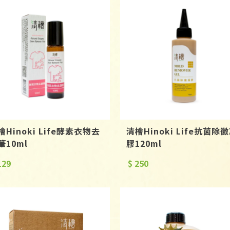
檜Hinoki Life酵素衣物去
清檜Hinoki Life抗菌除
筆10ml
膠120ml
129
$ 250