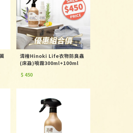
離萬
清檜Hinoki Life衣物防臭蟲
(床蝨)噴霧300ml+100ml
$ 450