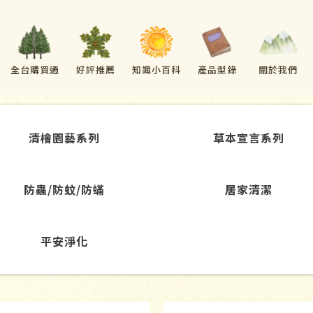
全台購買通
好評推薦
知識小百科
產品型錄
關於我們
路
清檜園藝系列
草本宣言系列
防蟲/防蚊/防蟎
居家清潔
平安淨化