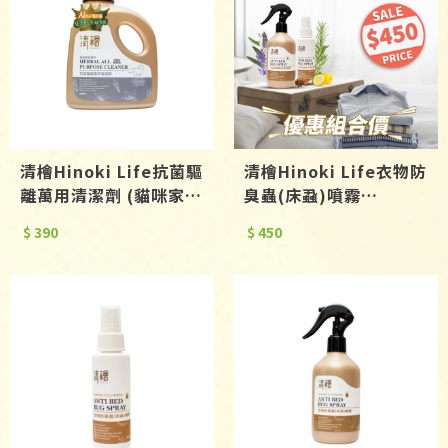
清檜Hinoki Life抗菌驅
清檜Hinoki Life衣物防
離萬用清潔劑 (貓咪家庭
臭蟲(床蝨)噴霧
專用)600ml
300ml+100ml
$ 390
$ 450