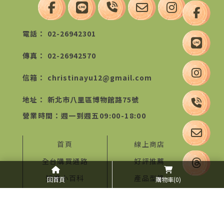
02-26942301
02-26942570
christinayu12@gmail.com
新北市八里區博物館路75號
首頁
線上商店
全台購買通路
好評推薦
知識小百科
產品型錄
回首頁
購物車
(0)
關於我們
聯絡我們
BLOG