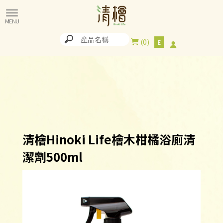
0
清檜Hinoki Life檜木柑橘浴廁清
潔劑500ml