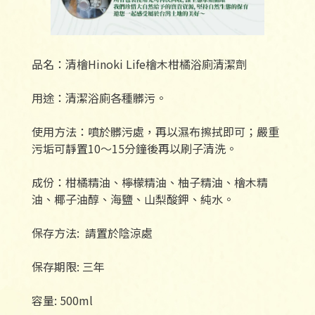
品名：清檜Hinoki Life檜木柑橘浴廁清潔劑
用途：清潔浴廁各種髒污。
使用方法：噴於髒污處，再以濕布擦拭即可；嚴重
污垢可靜置10～15分鐘後再以刷子清洗。
成份：柑橘精油、檸檬精油、柚子精油、檜木精
油、椰子油醇、海鹽、山梨酸鉀、純水。
保存方法: 請置於陰涼處
保存期限: 三年
容量: 500ml