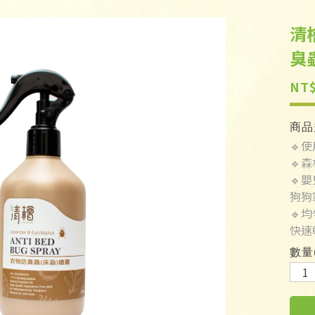
清檜
臭
NT$
商品
🔹
🔹
🔹
狗狗
🔹
快速
數量