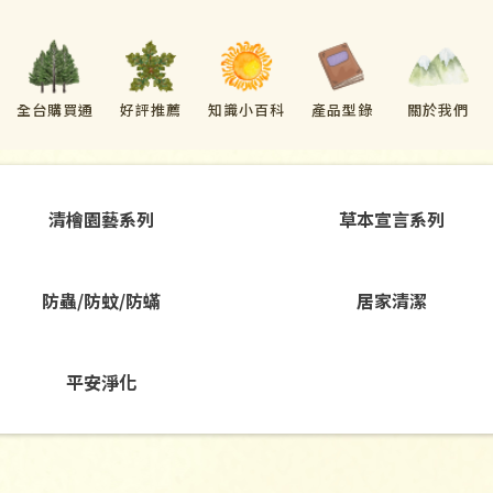
全台購買通
好評推薦
知識小百科
產品型錄
關於我們
路
清檜園藝系列
草本宣言系列
防蟲/防蚊/防蟎
居家清潔
平安淨化