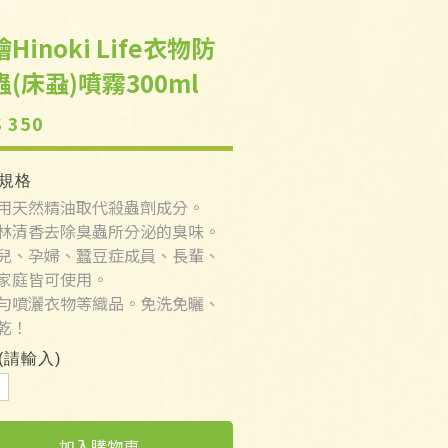
Hinoki Life衣物防
蟲(床蝨)噴霧300ml
 350
規格
使用天然精油取代殺蟲劑成分。
森林清香去除臭蟲所分泌的臭味。
嬰兒、孕婦、蠶豆症成員、長輩、
家庭皆可使用。
均勻噴灑衣物等織品。免洗免曬、
乾！
(請輸入)
加入購物車